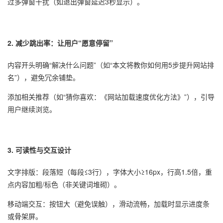
过多弹窗干扰（如退出弹窗延迟3秒显示）。
2. 减少跳出率：让用户“愿意停留”
内容开头明确“解决什么问题”（如“本文将教你如何用5步提升网站排
名”），避免冗余铺垫。
添加相关推荐（如“猜你喜欢：《网站加载速度优化方法》”），引导
用户继续浏览。
3. 可读性与交互设计
文字排版：段落短（每段≤3行），字体大小≥16px，行高1.5倍，重
点内容加粗/标色（非关键词堆砌）。
移动端交互：按钮大（避免误触），滑动流畅，加载时显示进度条
或骨架屏。