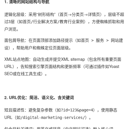
1. 清晰的网站结构与导航
逻辑化层级：采用“树形结构”（首页→分类页→详情页），层级不超
过3层（如
），方便蜘蛛抓取和用
首页/行业解决方案/教育行业案例
户浏览。
面包屑导航：在页面顶部添加路径提示（如
首页 > 服务 > 网站建
），帮助用户和蜘蛛定位页面层级。
设
XML站点地图：自动生成并提交XML sitemap（包含所有重要页面
URL），告知搜索引擎页面结构和更新频率（可通过插件如Yoast
SEO或在线工具生成）。
2. URL优化：简洁、语义化、含关键词
短且描述性：避免复杂参数（如
），使用静态
?id=123&page=4
URL（如
）。
/digital-marketing-services/
包含目标关键词：用英文或拼音（中文网站可选）融入核心词