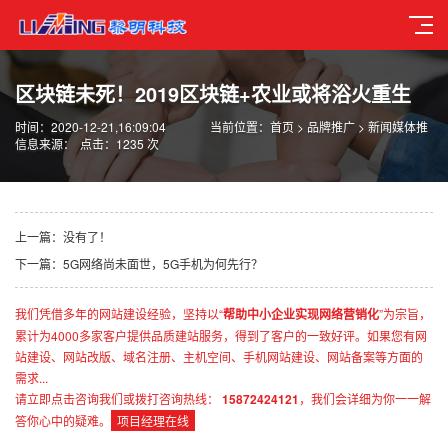
区块链未死！2019区块链+农业或将浴火重生
时间：2020-12-21,16:09:04
当前位置：
首页
>
品牌推广
>
新闻媒体推
信息来源：
点击：1235 次
上一篇：没有了！
下一篇：5G网络尚未面世，5G手机为何先行？
我们凭借多年的网站建设经验，坚持以“
帮助中小企业实现网络营销化
”为宗旨，
累计为4000多家客户提供品质建站服务，得到了客户的一致好评。如果您有网
站建设、网站改版、域名注册、主机空间、手机网站建设、网站备案等方面的
需求...
请立即点击咨询我们或拨打咨询热线：
15872424121
，我们会详细为你一一解
答你心中的疑难。
项目经理在线