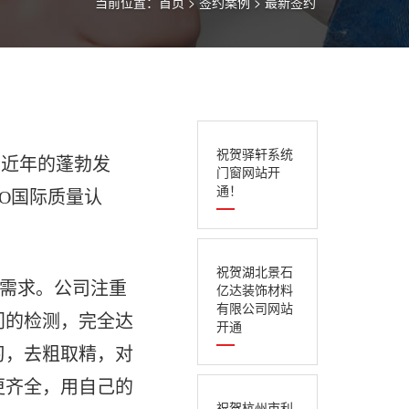
当前位置：
首页
>
签约案例
>
最新签约
祝贺驿轩系统
近年的蓬勃发
门窗网站开
通！
SO国际质量认
祝贺湖北景石
需求。公司注重
亿达装饰材料
有限公司网站
门的检测，完全达
开通
习，去粗取精，对
更齐全，用自己的
祝贺杭州市利