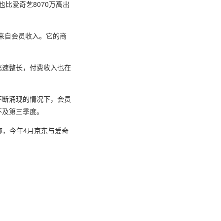
，也比爱奇艺8070万高出
都来自会员收入。它的商
到飞速整长，付费收入也在
不断涌现的情况下，会员
不及第三季度。
士称，今年4月京东与爱奇