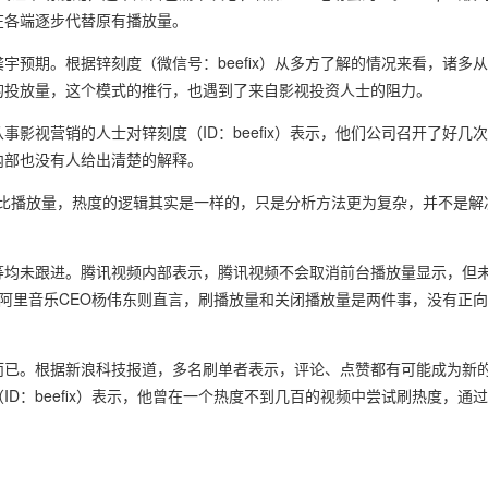
在各端逐步代替原有播放量。
未达到龚宇预期。根据锌刻度（微信号：beefix）从多方了解的情况来看，诸
的投放量，这个模式的推行，也遇到了来自影视投资人士的阻力。
;一位从事影视营销的人士对锌刻度（ID：beefix）表示，他们公司召开了好
内部也没有人给出清楚的解释。
，相比播放量，热度的逻辑其实是一样的，只是分析方法更为复杂，并不是
未跟进。腾讯视频内部表示，腾讯视频不会取消前台播放量显示，但未来&
；而阿里音乐CEO杨伟东则直言，刷播放量和关闭播放量是两件事，没有正
而已。根据新浪科技报道，多名刷单者表示，评论、点赞都有可能成为新
D：beefix）表示，他曾在一个热度不到几百的视频中尝试刷热度，通