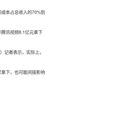
容成本占总收入的70%到
年腾讯视频8.1亿元拿下
ix）记者表示，实际上，
家拿下，也可能间接影响