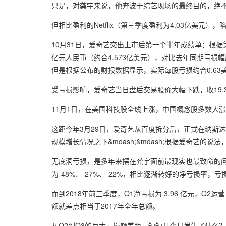
只是，对龚宇来说，他奔波于综艺现场的最终目的，绝不仅
但相比盈利的Netflix（第三季度盈利为4.03亿美元
10月31日，爱奇艺交出上市后第一个半年成绩单：根据
亿元人民币（约合4.573亿美元），对比去年同期亏损幅度
但是根据公布的财报数据显示，实际每股亏损约合0.63
受亏损影响，爱奇艺当日盘后交易股价大幅下跌，收19.
11月1日，在美国科技股全线上涨，中国概念股多数大涨情
这距今年3月29日，爱奇艺从百度拆分后，正式在纳斯
规模增长情况之下&mdash;&mdash;根据爱奇艺的
无底洞亏损，是多年来摆在龚宇面前最现实也最致命的问题
为-48%、-27%、-22%，相比逐渐转好的净亏损率，亏
而到2018年前三季度，Q1净亏损为 3.96 亿元，Q
额就差点相当于2017年全年总额。
从Q2到Q3的巨大亏损额差距，短短几个月发生了什么？