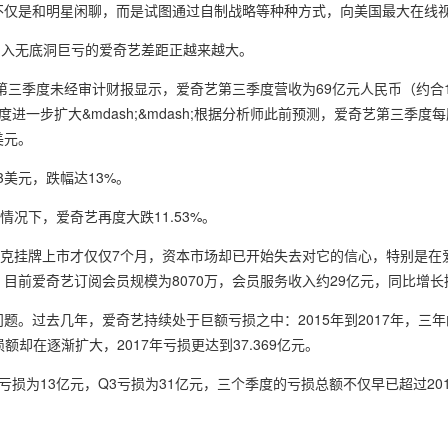
是和明星闲聊，而是试图通过自制战略等种种方式，向美国最大在线视频网站
），陷入无底洞巨亏的爱奇艺差距正越来越大。
第三季度未经审计财报显示，爱奇艺第三季度营收为69亿元人民币（约合1
进一步扩大&mdash;&mdash;根据分析师此前预测，爱奇艺第三季度每
美元。
3美元，跌幅达13%。
况下，爱奇艺再度大跌11.53%。
达克挂牌上市才仅仅7个月，资本市场却已开始失去对它的信心，特别是在
说法，目前爱奇艺订阅会员规模为8070万，会员服务收入约29亿元，同比增长
。过去几年，爱奇艺持续处于巨额亏损之中：2015年到2017年，三
损额却在逐渐扩大，2017年亏损更达到37.369亿元。
2运营亏损为13亿元，Q3亏损为31亿元，三个季度的亏损总额不仅早已超过20