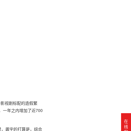
亿成为影视剧标配的造假繁
亿，一年之内增加了近700
在
线
彼时，龚宇的打算是，综合