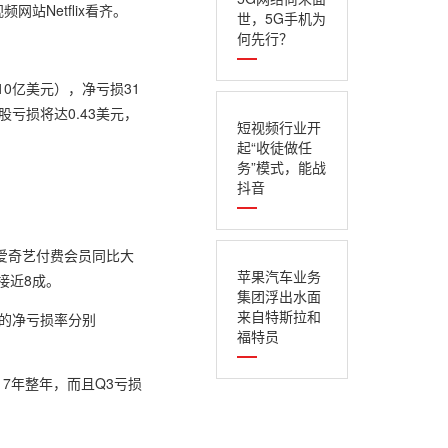
Netflix看齐。
世，5G手机为
何先行？
0亿美元），净亏损31
股亏损将达0.43美元，
短视频行业开
起“收徒做任
务”模式，能战
抖音
爱奇艺付费会员同比大
苹果汽车业务
接近8成。
集团浮出水面
来自特斯拉和
年的净亏损率分别
福特员
17年整年，而且Q3亏损