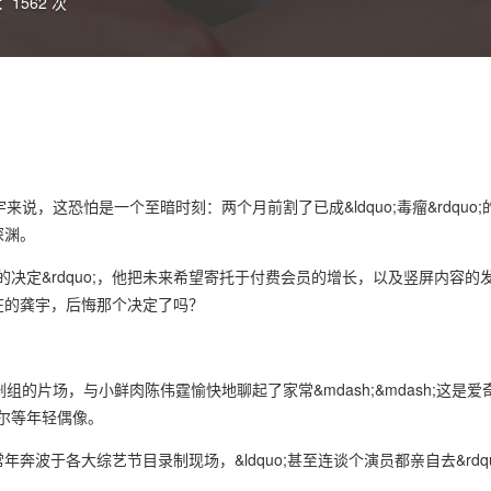
1562 次
说，这恐怕是一个至暗时刻：两个月前割了已成&ldquo;毒瘤&rdquo
深渊。
愿的决定&rdquo;，他把未来希望寄托于付费会员的增长，以及竖屏内容
在的龚宇，后悔那个决定了吗？
的片场，与小鲜肉陈伟霆愉快地聊起了家常&mdash;&mdash;这是爱奇
嘉尔等年轻偶像。
波于各大综艺节目录制现场，&ldquo;甚至连谈个演员都亲自去&rdqu