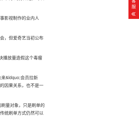
客
服
多从事影视制作的业内人
几次会，但爱奇艺当初公布
解决播放量造假这个毒瘤
ldquo;会员拉新
向的因果关系，也不是一
的刷量对象，只是刷单的
过传统刷单方式仍然可以