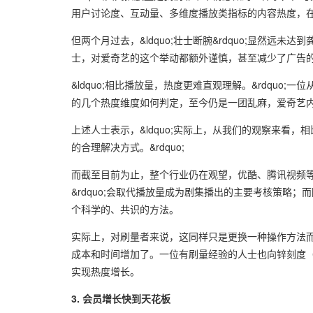
用户讨论度、互动量、多维度播放类指标的内容热度，
但两个月过去，&ldquo;壮士断腕&rdquo;显然远
士，对爱奇艺的这个举动都额外谨慎，甚至减少了广告
&ldquo;相比播放量，热度更难直观理解。&rdquo
的几个热度维度如何判定，至今仍是一团乱麻，爱奇艺
上述人士表示，&ldquo;实际上，从我们的观察来看
的合理解决方式。&rdquo;
而截至目前为止，整个行业仍在观望，优酷、腾讯视频等均
&rdquo;会取代播放量成为剧集播出的主要考核策略
个科学的、共识的方法。
实际上，对刷量者来说，这同样只是更换一种操作方法
成本和时间增加了。一位有刷量经验的人士也向锌刻度（I
实现热度增长。
3. 会员增长快到天花板