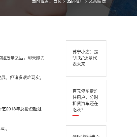
当前位置：
首页
>
品牌推广
>
文案编辑
苏宁小店：是
;的播放量之后，却未能力
“儿戏”还是代
表未来
的发展。但诸多艰难现实，
百元停车费难
住用户，分时
租赁汽车还在
艺2018年总投资超过
吃灰？
o;。
5G网络尚未面