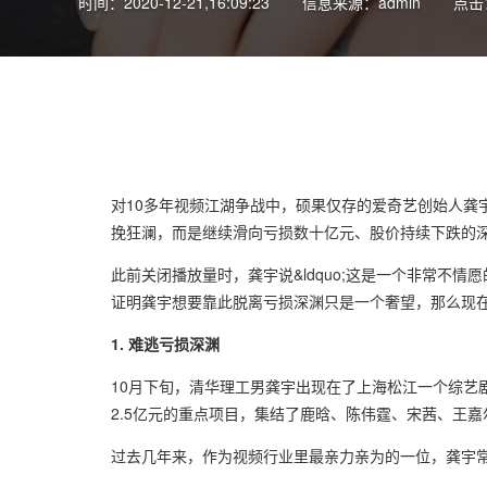
时间：2020-12-21,16:09:23
信息来源：admin
点击：
对10多年视频江湖争战中，硕果仅存的爱奇艺创始人龚宇来
挽狂澜，而是继续滑向亏损数十亿元、股价持续下跌的
此前关闭播放量时，龚宇说&ldquo;这是一个非常不情
证明龚宇想要靠此脱离亏损深渊只是一个奢望，那么现
1. 难逃亏损深渊
10月下旬，清华理工男龚宇出现在了上海松江一个综艺剧组
2.5亿元的重点项目，集结了鹿晗、陈伟霆、宋茜、王
过去几年来，作为视频行业里最亲力亲为的一位，龚宇常年奔